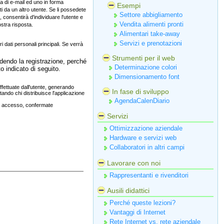
a di e‑mail ed uno in forma
Esempi
i da un altro utente. Se li possedete
Settore abbigliamento
, consentirà d'individuare l'utente e
Vendita alimenti pronti
ostra risposta.
Alimentari take-away
Servizi e prenotazioni
ri dati personali principali. Se verrà
Strumenti per il web
edendo la registrazione, perché
Determinazione colori
o indicato di seguito.
Dimensionamento font
effettuate dall'utente, generando
In fase di sviluppo
ando chi distribuisce l'applicazione
AgendaCalenDiario
 di accesso, confermate
Servizi
Ottimizzazione aziendale
Hardware e servizi web
Collaboratori in altri campi
Lavorare con noi
Rappresentanti e rivenditori
Ausili didattici
Perché queste lezioni?
Vantaggi di Internet
Rete Internet vs. rete aziendale