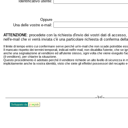
Identificativo utente:
Oppure
Una delle vostre e‑mail:
ATTENZIONE
: procedete con la richiesta d'invio dei vostri dati di accesso
nell'e‑mail che vi verrà inviata c'è una particolare richiesta di conferma de
Il limite di tempo entro cui confermare serve perché un'e‑mail che non scade potrebbe esse
Il mancato rispetto dei termini temporali, indicati nell'e‑mail, non disabilita l'utente, che s
anche una segnalazione al venditore ed all'utente stesso, ogni volta che viene eseguito l'a
(il venditore), per chiarire la situazione.
Questo procedimento è adottato perché il venditore richiede un alto livello di sicurezza in m
implicitamente anche la vostra identità, visto che siete gli effettivi possessori del recapito e
Sviluppato da
j
e
m
j
ob