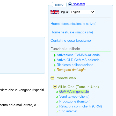
menu
Nascondi
Lingua:
Home
(presentazione e notizie)
Home testuale
(mappa sito)
Contatti e cosa facciamo
Funzioni ausiliarie
Attivazione GeMMA-azienda
Attiva-OLD GeMMA-azienda
Richiesta collaborazione
Recupero dati login
Prodotti web
All-In-One (Tutto-In-Uno)
edere che vi vengano rispediti
GeMMA in generale
Vendita web (clienti)
Produzione (fornitori)
imento ed e‑mail errate, o
Relazioni con i clienti (CRM)
Sito internet