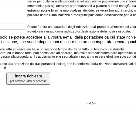
Serve per collegarsi alla procedura, ed ogni utente può averne uno in form
mnemonica (alias), entrambi personalizzabili a piacere purchè non già usat
entrambi potete fornirne uno qualsiasi dei due, se verrà trovato, in archivio
poi sarà usato il suo indirizzo e‑mail principale come destinazione per la n
Potete fornire uno qualsiasi degli indirizzi e‑mail presenti all'interno dei vost
trovato sarà usato come indirizzo di destinazione della nostra risposta.
, solo se potete accedere alla vostra e‑mail dalla postazione da cui state richi
lla ricezione, che scade dopo alcuni minuti e che se non rispettata genera quant
re letta ed usata anche in un secondo tempo da chi ha fatto un tentativo fraudolento.
e ignaro, ed in buona fede, può continuare ad operare, ma attiva il tracciamento delle operazioni 
ccesso alla procedura. Il tracciamento e le segnalazioni potranno essere eliminate solo contatt
erito alla protezione dei dati personali, quindi, con la conferma della ricezione dei vostri dati
‑mail.
Inoltra richiesta
per ricevere i dati di accesso