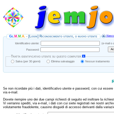
Nasco
Ge.
M.
M.
A.
- [Login] Riconoscimento utente, o nuovo utente
Identificativo utente:
(e‑mail o a
Ac
Password:
Tratta identificativo utente su questo computer:
Salva (per 30 giorni)
Elimina salvataggio
Nessun trattamento
R
Se non ricordate più i dati, identificativo utente e password, con cui esser
via e‑mail.
Dovete riempire uno dei due campi richiesti di seguito ed inoltrare la richies
Vi verranno spediti, via e‑mail, i dati con cui siete registrati nei nostri arch
volutamente fraudolente, causino disguidi di accesso derivanti dalla variaz