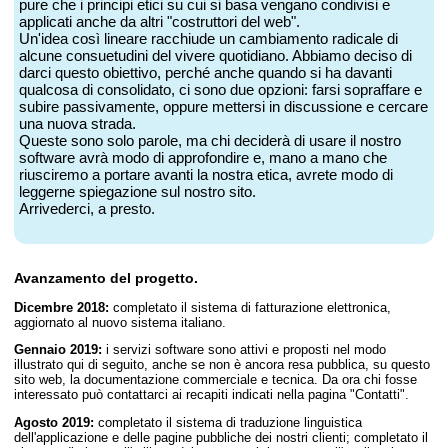
pure che i principi etici su cui si basa vengano condivisi e
applicati anche da altri "costruttori del web".
Un'idea così lineare racchiude un cambiamento radicale di
alcune consuetudini del vivere quotidiano. Abbiamo deciso di
darci questo obiettivo, perché anche quando si ha davanti
qualcosa di consolidato, ci sono due opzioni: farsi sopraffare e
subire passivamente, oppure mettersi in discussione e cercare
una nuova strada.
Queste sono solo parole, ma chi deciderà di usare il nostro
software avrà modo di approfondire e, mano a mano che
riusciremo a portare avanti la nostra etica, avrete modo di
leggerne spiegazione sul nostro sito.
Arrivederci, a presto.
Avanzamento del progetto.
Dicembre 2018:
completato il sistema di fatturazione elettronica,
aggiornato al nuovo sistema italiano.
Gennaio 2019:
i servizi software sono attivi e proposti nel modo
illustrato qui di seguito, anche se non è ancora resa pubblica, su questo
sito web, la documentazione commerciale e tecnica. Da ora chi fosse
interessato può contattarci ai recapiti indicati nella pagina "Contatti".
Agosto 2019:
completato il sistema di traduzione linguistica
dell'applicazione e delle pagine pubbliche dei nostri clienti; completato il