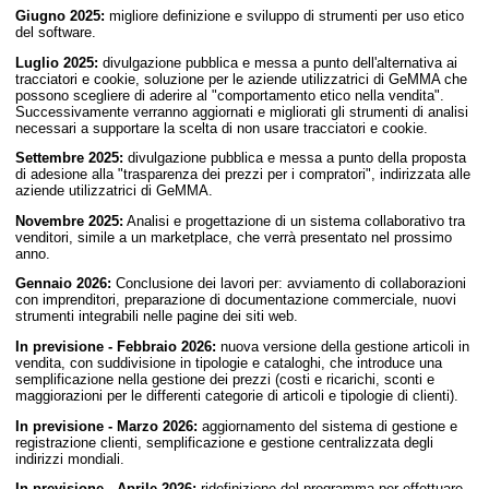
Giugno 2025:
migliore definizione e sviluppo di strumenti per uso etico
del software.
Luglio 2025:
divulgazione pubblica e messa a punto dell'alternativa ai
tracciatori e cookie, soluzione per le aziende utilizzatrici di GeMMA che
possono scegliere di aderire al "comportamento etico nella vendita".
Successivamente verranno aggiornati e migliorati gli strumenti di analisi
necessari a supportare la scelta di non usare tracciatori e cookie.
Settembre 2025:
divulgazione pubblica e messa a punto della proposta
di adesione alla "trasparenza dei prezzi per i compratori", indirizzata alle
aziende utilizzatrici di GeMMA.
Novembre 2025:
Analisi e progettazione di un sistema collaborativo tra
venditori, simile a un marketplace, che verrà presentato nel prossimo
anno.
Gennaio 2026:
Conclusione dei lavori per: avviamento di collaborazioni
con imprenditori, preparazione di documentazione commerciale, nuovi
strumenti integrabili nelle pagine dei siti web.
In previsione - Febbraio 2026:
nuova versione della gestione articoli in
vendita, con suddivisione in tipologie e cataloghi, che introduce una
semplificazione nella gestione dei prezzi (costi e ricarichi, sconti e
maggiorazioni per le differenti categorie di articoli e tipologie di clienti).
In previsione - Marzo 2026:
aggiornamento del sistema di gestione e
registrazione clienti, semplificazione e gestione centralizzata degli
indirizzi mondiali.
In previsione - Aprile 2026:
ridefinizione del programma per effettuare