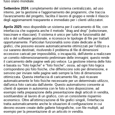
fuso orario mondiale.
Settembre 2024:
completamento del sistema centralizzato, ad uso
interno, per la gestione e l'aggiornamento dei programmi, che traccia
l'avanzamento del progetto, facilita il lavoro di gruppo e rende il rilascio
degli aggiornamenti trasparente e immediato per i clienti utilizzatori.
Aprile 2025:
reso disponibile un sistema per il caricamento di file, con
interfaccia che supporta anche il metodo "drag and drop" (selezionare,
trascinare e rilasciare). Il sistema è unico per tutte le funzionalità del
sito e del software gestionale, e riconosce le tipologie di file per trattarli
opportunamente. Particolari funzionalità sono state dedicate ai file
grafici, che possono essere automaticamente ottimizzati per l'utilizzo a
cui saranno destinati, risolvendo il problema di file di dimensioni
eccessive caricati per impossibilità, o incapacità, dell'utente a realizzare
un corretto ridimensionamento preliminare delle immagini; questo rende
il caricamento delle pagine web più veloce. La gestione interna delle foto
è basata su "foto logiche" e "foto fisiche", ossia, ad ogni foto logica
corrispondono più foto fisiche, che differiscono solo per dimensione, e
servono per inviare nelle pagine web sempre la foto di dimensione
ottimizzata. Questa interfaccia di caricamento file, può ricavare
automaticamente le foto fisiche necessarie per un determinato utilizzo,
dall'unica foto caricata dall'utente. Questo automatismo consente ai
clienti di operare in autonomia con le foto a loro disposizione, ad
esempio nella preparazione della presentazione degli articoli in vendita,
sostituendosi al lavoro di un grafico, con un consistente risparmio
economico. Oltre all'ottimizzazione di file grafici singoli, l'interfaccia
tratta automaticamente anche le situazioni di configurazione in cui
devono essere create delle gallerie fotografiche, con file multipli, ad
esempio per la presentazione di un articolo in vendita.