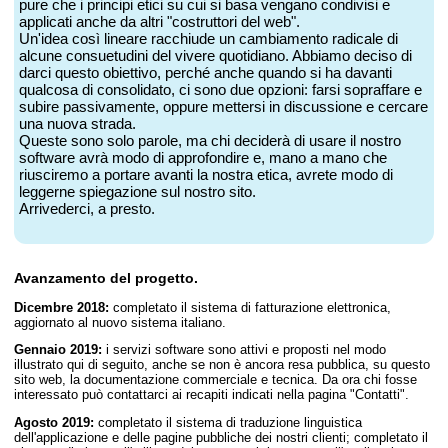
pure che i principi etici su cui si basa vengano condivisi e
applicati anche da altri "costruttori del web".
Un'idea così lineare racchiude un cambiamento radicale di
alcune consuetudini del vivere quotidiano. Abbiamo deciso di
darci questo obiettivo, perché anche quando si ha davanti
qualcosa di consolidato, ci sono due opzioni: farsi sopraffare e
subire passivamente, oppure mettersi in discussione e cercare
una nuova strada.
Queste sono solo parole, ma chi deciderà di usare il nostro
software avrà modo di approfondire e, mano a mano che
riusciremo a portare avanti la nostra etica, avrete modo di
leggerne spiegazione sul nostro sito.
Arrivederci, a presto.
Avanzamento del progetto.
Dicembre 2018:
completato il sistema di fatturazione elettronica,
aggiornato al nuovo sistema italiano.
Gennaio 2019:
i servizi software sono attivi e proposti nel modo
illustrato qui di seguito, anche se non è ancora resa pubblica, su questo
sito web, la documentazione commerciale e tecnica. Da ora chi fosse
interessato può contattarci ai recapiti indicati nella pagina "Contatti".
Agosto 2019:
completato il sistema di traduzione linguistica
dell'applicazione e delle pagine pubbliche dei nostri clienti; completato il