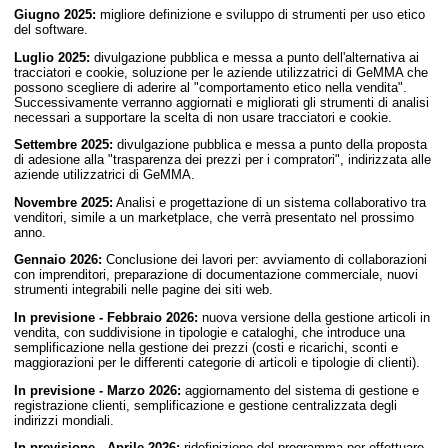
Giugno 2025:
migliore definizione e sviluppo di strumenti per uso etico
del software.
Luglio 2025:
divulgazione pubblica e messa a punto dell'alternativa ai
tracciatori e cookie, soluzione per le aziende utilizzatrici di GeMMA che
possono scegliere di aderire al "comportamento etico nella vendita".
Successivamente verranno aggiornati e migliorati gli strumenti di analisi
necessari a supportare la scelta di non usare tracciatori e cookie.
Settembre 2025:
divulgazione pubblica e messa a punto della proposta
di adesione alla "trasparenza dei prezzi per i compratori", indirizzata alle
aziende utilizzatrici di GeMMA.
Novembre 2025:
Analisi e progettazione di un sistema collaborativo tra
venditori, simile a un marketplace, che verrà presentato nel prossimo
anno.
Gennaio 2026:
Conclusione dei lavori per: avviamento di collaborazioni
con imprenditori, preparazione di documentazione commerciale, nuovi
strumenti integrabili nelle pagine dei siti web.
In previsione - Febbraio 2026:
nuova versione della gestione articoli in
vendita, con suddivisione in tipologie e cataloghi, che introduce una
semplificazione nella gestione dei prezzi (costi e ricarichi, sconti e
maggiorazioni per le differenti categorie di articoli e tipologie di clienti).
In previsione - Marzo 2026:
aggiornamento del sistema di gestione e
registrazione clienti, semplificazione e gestione centralizzata degli
indirizzi mondiali.
In previsione - Aprile 2026:
ridefinizione del programma per effettuare