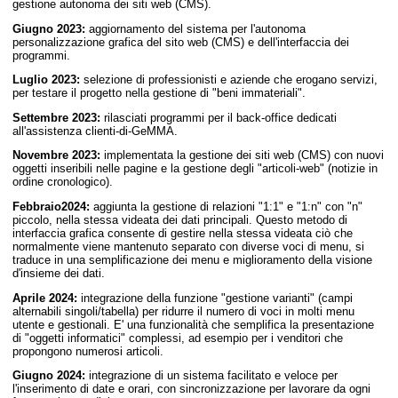
gestione autonoma dei siti web (CMS).
Giugno 2023:
aggiornamento del sistema per l'autonoma
personalizzazione grafica del sito web (CMS) e dell'interfaccia dei
programmi.
Luglio 2023:
selezione di professionisti e aziende che erogano servizi,
per testare il progetto nella gestione di "beni immateriali".
Settembre 2023:
rilasciati programmi per il back-office dedicati
all'assistenza clienti-di-GeMMA.
Novembre 2023:
implementata la gestione dei siti web (CMS) con nuovi
oggetti inseribili nelle pagine e la gestione degli "articoli-web" (notizie in
ordine cronologico).
Febbraio2024:
aggiunta la gestione di relazioni "1:1" e "1:n" con "n"
piccolo, nella stessa videata dei dati principali. Questo metodo di
interfaccia grafica consente di gestire nella stessa videata ciò che
normalmente viene mantenuto separato con diverse voci di menu, si
traduce in una semplificazione dei menu e miglioramento della visione
d'insieme dei dati.
Aprile 2024:
integrazione della funzione "gestione varianti" (campi
alternabili singoli/tabella) per ridurre il numero di voci in molti menu
utente e gestionali. E' una funzionalità che semplifica la presentazione
di "oggetti informatici" complessi, ad esempio per i venditori che
propongono numerosi articoli.
Giugno 2024:
integrazione di un sistema facilitato e veloce per
l'inserimento di date e orari, con sincronizzazione per lavorare da ogni