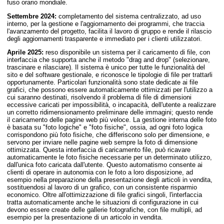
fuso orario mondiale.
Settembre 2024:
completamento del sistema centralizzato, ad uso
interno, per la gestione e l'aggiornamento dei programmi, che traccia
l'avanzamento del progetto, facilita il lavoro di gruppo e rende il rilascio
degli aggiornamenti trasparente e immediato per i clienti utilizzatori.
Aprile 2025:
reso disponibile un sistema per il caricamento di file, con
interfaccia che supporta anche il metodo "drag and drop" (selezionare,
trascinare e rilasciare). Il sistema è unico per tutte le funzionalità del
sito e del software gestionale, e riconosce le tipologie di file per trattarli
opportunamente. Particolari funzionalità sono state dedicate ai file
grafici, che possono essere automaticamente ottimizzati per l'utilizzo a
cui saranno destinati, risolvendo il problema di file di dimensioni
eccessive caricati per impossibilità, o incapacità, dell'utente a realizzare
un corretto ridimensionamento preliminare delle immagini; questo rende
il caricamento delle pagine web più veloce. La gestione interna delle foto
è basata su "foto logiche" e "foto fisiche", ossia, ad ogni foto logica
corrispondono più foto fisiche, che differiscono solo per dimensione, e
servono per inviare nelle pagine web sempre la foto di dimensione
ottimizzata. Questa interfaccia di caricamento file, può ricavare
automaticamente le foto fisiche necessarie per un determinato utilizzo,
dall'unica foto caricata dall'utente. Questo automatismo consente ai
clienti di operare in autonomia con le foto a loro disposizione, ad
esempio nella preparazione della presentazione degli articoli in vendita,
sostituendosi al lavoro di un grafico, con un consistente risparmio
economico. Oltre all'ottimizzazione di file grafici singoli, l'interfaccia
tratta automaticamente anche le situazioni di configurazione in cui
devono essere create delle gallerie fotografiche, con file multipli, ad
esempio per la presentazione di un articolo in vendita.