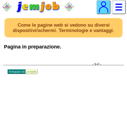
Come le pagine web si vedono su diversi
dispositivi/schermi. Terminologie e vantaggi.
Pagina in preparazione.
Sviluppato da
j
e
m
j
ob