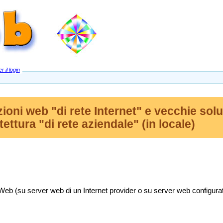
r il login
ioni web "di rete Internet" e vecchie solu
ettura "di rete aziendale" (in locale)
b (su server web di un Internet provider o su server web configurato 