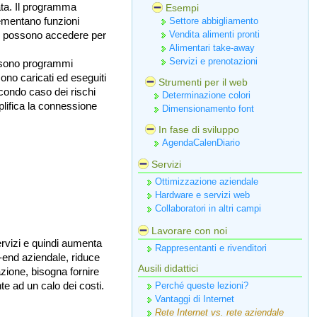
tata. Il programma
Esempi
lementano funzioni
Settore abbigliamento
ale possono accedere per
Vendita alimenti pronti
Alimentari take-away
Servizi e prenotazioni
e sono programmi
no caricati ed eseguiti
Strumenti per il web
econdo caso dei rischi
Determinazione colori
mplifica la connessione
Dimensionamento font
In fase di sviluppo
AgendaCalenDiario
Servizi
Ottimizzazione aziendale
Hardware e servizi web
Collaboratori in altri campi
Lavorare con noi
servizi e quindi aumenta
Rappresentanti e rivenditori
nt-end aziendale, riduce
Ausili didattici
azione, bisogna fornire
te ad un calo dei costi.
Perché queste lezioni?
Vantaggi di Internet
Rete Internet vs. rete aziendale