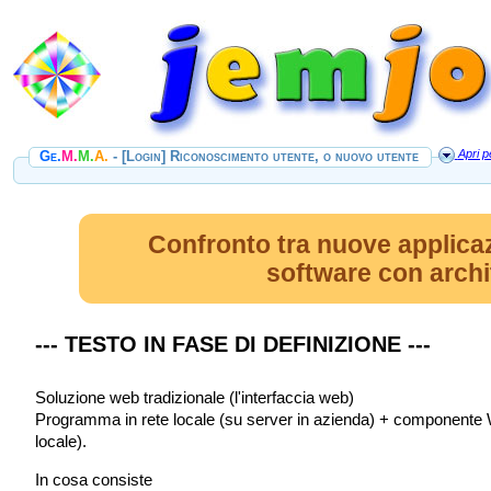
Apri pe
Ge.
M.
M.
A.
- [Login] Riconoscimento utente, o nuovo utente
Confronto tra nuove applicaz
software con archit
--- TESTO IN FASE DI DEFINIZIONE ---
Soluzione web tradizionale (l'interfaccia web)
Programma in rete locale (su server in azienda) + componente We
locale).
In cosa consiste