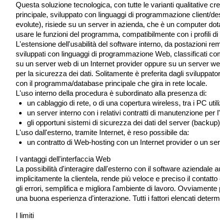
Questa soluzione tecnologica, con tutte le varianti qualitative cr
principale, sviluppato con linguaggi di programmazione client/desk
evolute), risiede su un server in azienda, che è un computer dota
usare le funzioni del programma, compatibilmente con i profili di sic
L'estensione dell'usabilità del software interno, da postazioni 
sviluppati con linguaggi di programmazione Web, classificati co
su un server web di un Internet provider oppure su un server web 
per la sicurezza dei dati. Solitamente è preferita dagli sviluppat
con il programma/database principale che gira in rete locale.
L'uso interno della procedura è subordinato alla presenza di:
un cablaggio di rete, o di una copertura wireless, tra i PC utili
un server interno con i relativi contratti di manutenzione per 
gli opportuni sistemi di sicurezza dei dati del server (backup)
L'uso dall'esterno, tramite Internet, è reso possibile da:
un contratto di Web-hosting con un Internet provider o un s
I vantaggi dell'interfaccia Web
La possibilità d'interagire dall'esterno con il software aziendale a
implicitamente la clientela, rende più veloce e preciso il contatto c
gli errori, semplifica e migliora l'ambiente di lavoro. Ovviamente 
una buona esperienza d'interazione. Tutti i fattori elencati dete
I limiti