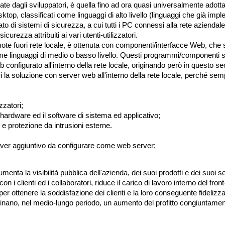
eate dagli sviluppatori, è quella fino ad ora quasi universalmente adot
top, classificati come linguaggi di alto livello (linguaggi che già imp
to di sistemi di sicurezza, a cui tutti i PC connessi alla rete aziend
urezza attribuiti ai vari utenti-utilizzatori.
remote fuori rete locale, è ottenuta con componenti/interfacce Web, ch
me linguaggi di medio o basso livello. Questi programmi/componenti so
configurato all'interno della rete locale, originando però in questo s
ori la soluzione con server web all'interno della rete locale, perché se
zzatori;
l'hardware ed il software di sistema ed applicativo;
 e protezione da intrusioni esterne.
erver aggiuntivo da configurare come web server;
umenta la visibilità pubblica dell'azienda, dei suoi prodotti e dei suoi 
on i clienti ed i collaboratori, riduce il carico di lavoro interno del fro
per ottenere la soddisfazione dei clienti e la loro conseguente fidelizz
rminano, nel medio-lungo periodo, un aumento del profitto congiuntamen