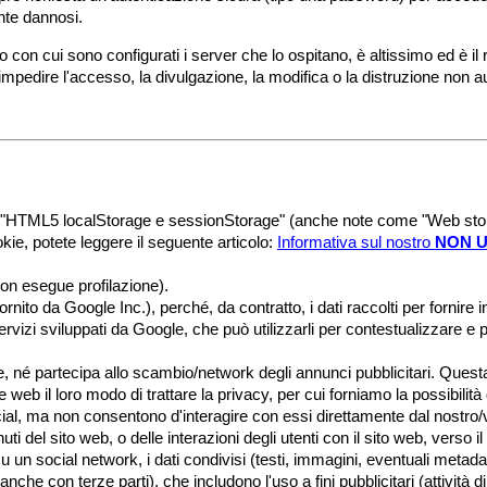
nte dannosi.
lo con cui sono configurati i server che lo ospitano, è altissimo ed è il 
impedire l'accesso, la divulgazione, la modifica o la distruzione non au
cale "HTML5 localStorage e sessionStorage" (anche note come "Web st
kie, potete leggere il seguente articolo:
Informativa sul nostro
NON 
non esegue profilazione).
ornito da Google Inc.), perché, da contratto, i dati raccolti per fornire 
servizi sviluppati da Google, che può utilizzarli per contestualizzare e 
e, né partecipa allo scambio/network degli annunci pubblicitari. Quest
 web il loro modo di trattare la privacy, per cui forniamo la possibilità 
ial, ma non consentono d'interagire con essi direttamente dal nostro/
 del sito web, o delle interazioni degli utenti con il sito web, verso i
n social network, i dati condivisi (testi, immagini, eventuali metadati
che con terze parti), che includono l'uso a fini pubblicitari (attività d