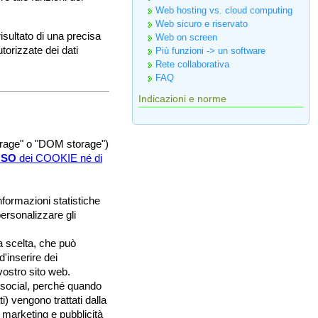
Web hosting vs. cloud computing
Web sicuro e riservato
risultato di una precisa
Web on screen
torizzate dei dati
Più funzioni -> un software
Rete collaborativa
FAQ
Indicazioni e norme
orage" o "DOM storage")
USO
dei COOKIE né di
informazioni statistiche
personalizzare gli
a scelta, che può
d'inserire dei
vostro sito web.
l social, perché quando
) vengono trattati dalla
i marketing e pubblicità