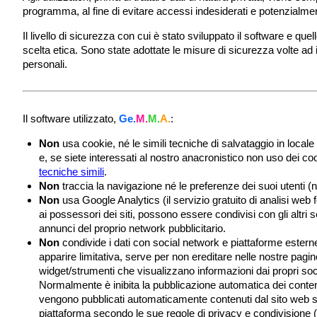
programma, al fine di evitare accessi indesiderati e potenzialme
Il livello di sicurezza con cui è stato sviluppato il software e quel
scelta etica. Sono state adottate le misure di sicurezza volte ad 
personali.
Il software utilizzato,
Ge.
M.
M.
A.
:
Non
usa cookie, né le simili tecniche di salvataggio in lo
e, se siete interessati al nostro anacronistico non uso dei coo
tecniche simili
.
Non
traccia la navigazione né le preferenze dei suoi utenti (
Non
usa Google Analytics (il servizio gratuito di analisi web f
ai possessori dei siti, possono essere condivisi con gli altri 
annunci del proprio network pubblicitario.
Non
condivide i dati con social network e piattaforme estern
apparire limitativa, serve per non ereditare nelle nostre pagine
widget/strumenti che visualizzano informazioni dai propri soc
Normalmente è inibita la pubblicazione automatica dei contenuti
vengono pubblicati automaticamente contenuti dal sito web su u
piattaforma secondo le sue regole di privacy e condivisione (an