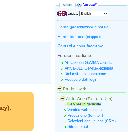
menu
Nascondi
Lingua:
Home
(presentazione e notizie)
Home testuale
(mappa sito)
Contatti e cosa facciamo
Funzioni ausiliarie
Attivazione GeMMA-azienda
Attiva-OLD GeMMA-azienda
Richiesta collaborazione
Recupero dati login
Prodotti web
All-In-One (Tutto-In-Uno)
GeMMA in generale
acy).
Vendita web (clienti)
Produzione (fornitori)
Relazioni con i clienti (CRM)
Sito internet