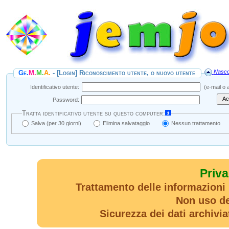
Nasco
Ge.
M.
M.
A.
- [Login] Riconoscimento utente, o nuovo utente
Identificativo utente:
(e‑mail o a
Ac
Password:
Tratta identificativo utente su questo computer:
Salva (per 30 giorni)
Elimina salvataggio
Nessun trattamento
Priva
Trattamento delle informazioni p
Non uso dei
Sicurezza dei dati archivia