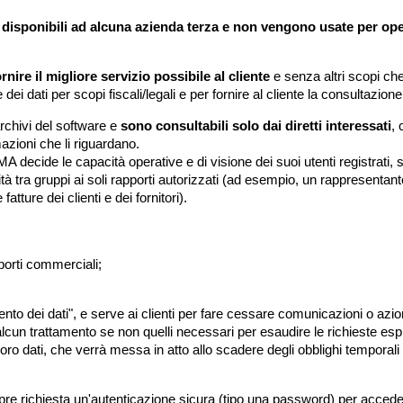
disponibili ad alcuna azienda terza e non vengono usate per ope
nire il migliore servizio possibile al cliente
e senza altri scopi che 
ei dati per scopi fiscali/legali e per fornire al cliente la consultazione
archivi del software e
sono consultabili solo dai diretti interessati
, 
azioni che li riguardano.
ecide le capacità operative e di visione dei suoi utenti registrati, si
bilità tra gruppi ai soli rapporti autorizzati (ad esempio, un rappresenta
tture dei clienti e dei fornitori).
porti commerciali;
o dei dati", e serve ai clienti per fare cessare comunicazioni o azion
alcun trattamento se non quelli necessari per esaudire le richieste esplic
loro dati, che verrà messa in atto allo scadere degli obblighi temporal
sempre richiesta un'autenticazione sicura (tipo una password) per acceder