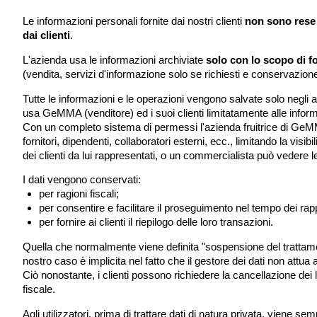
Le informazioni personali fornite dai nostri clienti
non sono rese 
dai clienti
.
L'azienda usa le informazioni archiviate
solo con lo scopo di for
(vendita, servizi d'informazione solo se richiesti e conservazione d
Tutte le informazioni e le operazioni vengono salvate solo negli 
usa GeMMA (venditore) ed i suoi clienti limitatamente alle inform
Con un completo sistema di permessi l'azienda fruitrice di GeMMA d
fornitori, dipendenti, collaboratori esterni, ecc., limitando la visi
dei clienti da lui rappresentati, o un commercialista può vedere le fa
I dati vengono conservati:
per ragioni fiscali;
per consentire e facilitare il proseguimento nel tempo dei rap
per fornire ai clienti il riepilogo delle loro transazioni.
Quella che normalmente viene definita "sospensione del trattament
nostro caso è implicita nel fatto che il gestore dei dati non attua 
Ciò nonostante, i clienti possono richiedere la cancellazione dei 
fiscale.
Agli utilizzatori, prima di trattare dati di natura privata, viene 