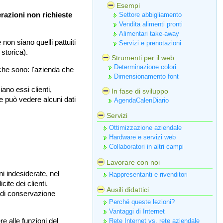
Esempi
razioni non richieste
Settore abbigliamento
Vendita alimenti pronti
Alimentari take-away
non siano quelli pattuiti
Servizi e prenotazioni
 storica).
Strumenti per il web
Determinazione colori
che sono: l'azienda che
Dimensionamento font
ano essi clienti,
In fase di sviluppo
nte può vedere alcuni dati
AgendaCalenDiario
Servizi
Ottimizzazione aziendale
Hardware e servizi web
Collaboratori in altri campi
Lavorare con noi
i indesiderate, nel
Rappresentanti e rivenditori
ite dei clienti.
Ausili didattici
i di conservazione
Perché queste lezioni?
Vantaggi di Internet
e alle funzioni del
Rete Internet vs. rete aziendale