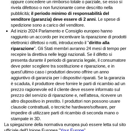
oppure concedere un rimborso totale o parziale, se esso si
rivela difettoso o non funzionante come descritto nella
pubblicità;
il periodo minimo di responsabilità del
venditore (garanzia) deve essere di 2 anni
. Le spese di
spedizione sono a carico del venditore.
Ad inizio 2024 Parlamento e Consiglio europeo hanno
raggiunto un accordo per incentivare la riparazione di prodotti
elettronici difettosi o rotti, introducendo il "
diritto alla
riparazione
". Gli Stati membri avranno 24 mesi di tempo per
recepire la direttiva nelle leggi nazionali. Se il difetto si
presenta durante il periodo di garanzia legale, il consumatore
deve poter scegliere tra sostituzione e riparazione, e in
quest'ultimo caso i produttori devono offrire un anno
aggiuntivo di garanzia per i dispositivi riparati. Se la garanzia
è scaduta, il produttore deve fornire le parti di ricambio ad un
prezzo ragionevole ed il cliente deve essere informato sul
prezzo del servizio di riparazione e, nell'attesa, ricevere un
altro dispositivo in prestito. I produttori non possono usare
clausole contrattuali, o tecniche hardware/software, per
impedire di utilizzare parti di ricambio di seconda mano o
stampate in 3D.
La spiegazione della normativa europea può essere letta sul sito
ufficiale dell'Unione Europea "
Your Europe
".