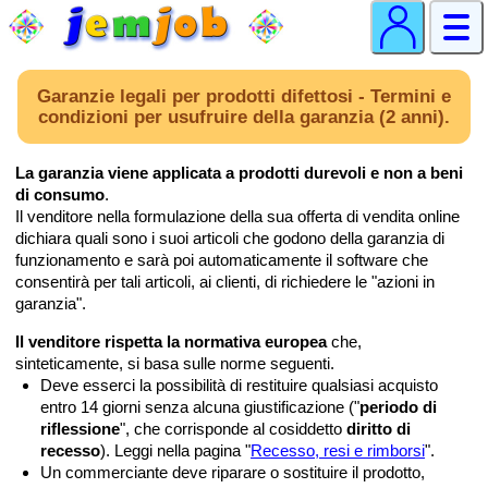
Garanzie legali per prodotti difettosi - Termini e
condizioni per usufruire della garanzia (2 anni).
La garanzia viene applicata a prodotti durevoli e non a beni
di consumo
.
Il venditore nella formulazione della sua offerta di vendita online
dichiara quali sono i suoi articoli che godono della garanzia di
funzionamento e sarà poi automaticamente il software che
consentirà per tali articoli, ai clienti, di richiedere le "azioni in
garanzia".
Il venditore rispetta la normativa europea
che,
sinteticamente, si basa sulle norme seguenti.
Deve esserci la possibilità di restituire qualsiasi acquisto
entro 14 giorni senza alcuna giustificazione ("
periodo di
riflessione
", che corrisponde al cosiddetto
diritto di
recesso
). Leggi nella pagina "
Recesso, resi e rimborsi
".
Un commerciante deve riparare o sostituire il prodotto,